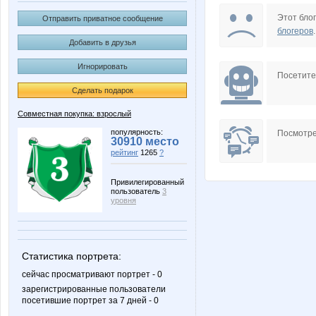
sokolik26
лелька3
Этот блог
Отправить приватное сообщение
блогеров
.
Добавить в друзья
Игнорировать
Стил-лини
Стильная Т
Посетит
Сделать подарок
Совместная покупка: взрослый
популярность:
Посмотре
30910 место
рейтинг
1265
?
Привилегированный
пользователь
3
уровня
Статистика портрета:
сейчас просматривают портрет - 0
зарегистрированные пользователи
посетившие портрет за 7 дней - 0