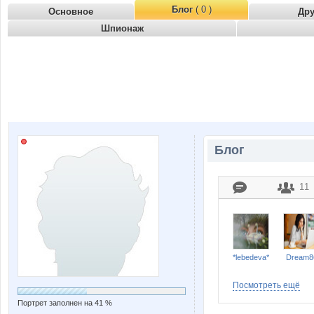
Блог
( 0 )
Основное
Др
Шпионаж
Блог
11
*lebedeva*
Dream8
Посмотреть ещё
Портрет заполнен на 41 %